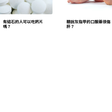
有結石的人可以吃鈣片
聽說灰指甲的口服藥很傷
嗎？
肝？