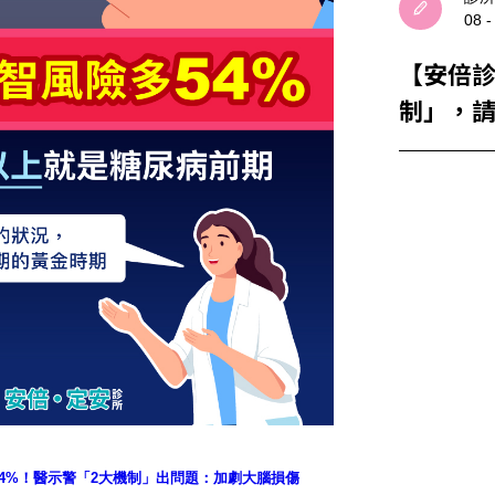
08 -
【安倍
制」，請
繫預約
4%！醫示警「2大機制」出問題：加劇大腦損傷