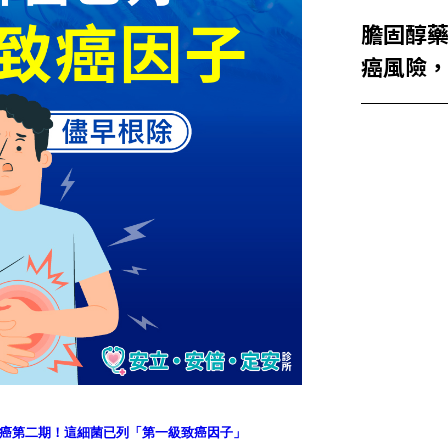
膽固醇藥S
癌風險
變胃癌第二期！這細菌已列「第一級致癌因子」